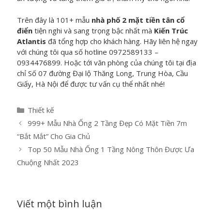
Trên đây là 101+ mẫu
nhà phố 2 mặt tiền tân cổ
điển
tiện nghi và sang trọng bậc nhất mà
Kiến Trúc
Atlantis
đã tổng hợp cho khách hàng. Hãy liên hệ ngay
với chúng tôi qua số hotline
0972589133 –
0934476899
. Hoặc tới văn phòng của chúng tôi tại địa
chỉ
Số 07 đường Đại lộ Thăng Long, Trung Hòa, Cầu
Giấy, Hà Nội
để được tư vấn cụ thể nhất nhé!
D
Thiết kế
a
Đ
999+ Mẫu Nhà Ống 2 Tầng Đẹp Có Mặt Tiền 7m
n
i
“Bắt Mắt” Cho Gia Chủ
h
ề
Top 50 Mẫu Nhà Ống 1 Tầng Nông Thôn Được Ưa
m
u
Chuộng Nhất 2023
ụ
h
c
ư
ớ
n
Viết một bình luận
g