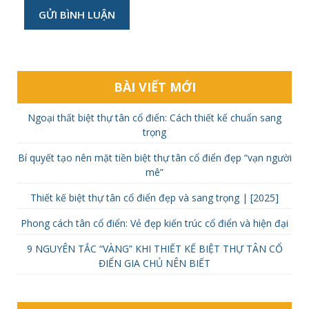
ử
e
b
BÀI VIẾT MỚI
Ngoại thất biệt thự tân cổ điển: Cách thiết kế chuẩn sang
trọng
Bí quyết tạo nên mặt tiền biệt thự tân cổ điển đẹp “vạn người
mê”
Thiết kế biệt thự tân cổ điển đẹp và sang trọng | [2025]
Phong cách tân cổ điển: Vẻ đẹp kiến trúc cổ điển và hiện đại
9 NGUYÊN TẮC “VÀNG” KHI THIẾT KẾ BIỆT THỰ TÂN CỔ
ĐIỂN GIA CHỦ NÊN BIẾT