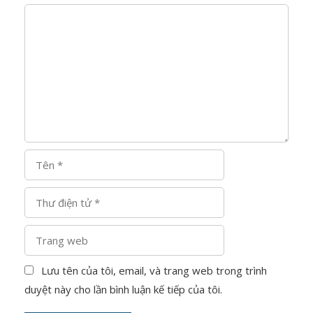
b
B
à
ì
i
n
v
h
i
l
ế
u
t
ậ
n
T
ê
n
T
h
ư
T
đ
r
i
a
Lưu tên của tôi, email, và trang web trong trình
ệ
n
n
duyệt này cho lần bình luận kế tiếp của tôi.
g
t
w