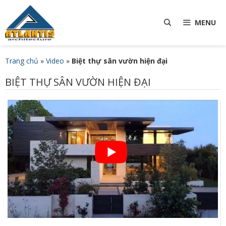
Chuyển
TÌM
đến
MENU
nội
KIẾM
dung
Trang chủ
»
Video
»
Biệt thự sân vườn hiện đại
BIỆT THỰ SÂN VƯỜN HIỆN ĐẠI