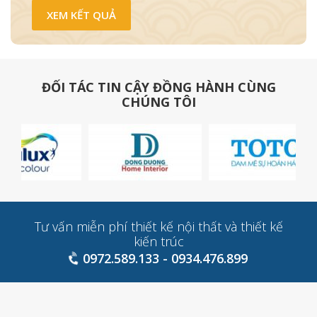
ĐỐI TÁC TIN CẬY ĐỒNG HÀNH CÙNG
CHÚNG TÔI
Tư vấn miễn phí thiết kế nội thất và thiết kế
kiến trúc
0972.589.133 - 0934.476.899