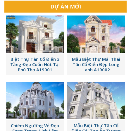
DỰ ÁN MỚI
Biệt Thự Tân Cổ Điển 3
Mẫu Biệt Thự Mái Thái
Tầng Đẹp Cuốn Hút Tại
Tân Cổ Điển Đẹp Long
Phú Thọ A19001
Lanh A19002
Chiêm Ngưỡng Vẻ Đẹp
Mẫu Biệt Thự Tân Cổ
Sang Trọng, Lịch Lãm
Điển Cải Tạo Ấn Tượng