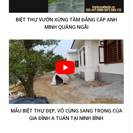
BIỆT THỰ VƯỜN XỨNG TẦM ĐẲNG CẤP ANH
MINH QUẢNG NGÃI
MẪU BIỆT THỰ ĐẸP, VÔ CÙNG SANG TRỌNG CỦA
GIA ĐÌNH A TUẤN TẠI NINH BÌNH