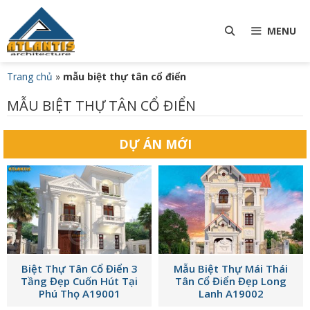
Chuyển
TÌM
đến
MENU
nội
KIẾM
dung
Trang chủ
»
mẫu biệt thự tân cổ điển
MẪU BIỆT THỰ TÂN CỔ ĐIỂN
DỰ ÁN MỚI
Biệt Thự Tân Cổ Điển 3
Mẫu Biệt Thự Mái Thái
Tầng Đẹp Cuốn Hút Tại
Tân Cổ Điển Đẹp Long
Phú Thọ A19001
Lanh A19002